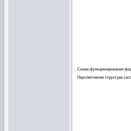
Схема функционирования феде
Перспективная структура сис