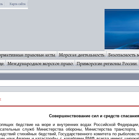
е
Совершенствование сил и средств спасания
ерпящих бедствие на море и внутренних водах Российской Федераци
асательных служб Министерства обороны, Министерства транспорта,
ледствий стихийных бедствий, Государственного комитета по рыболовс
мии наук.Аварии и катастрофы с кораблями ВМФ всегда имеют широки